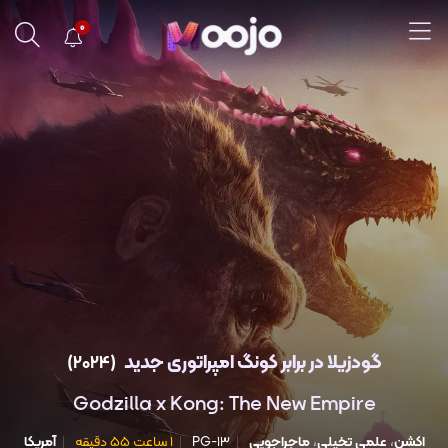
0
گودزیلا در برابر کونگ امپراتوری جدید
(2024)
Godzilla x Kong: The New Empire
اکشن
،
علمی تخیلی
،
ماجراجویی
PG-13
1 ساعت 55 دقیقه
آمریکا