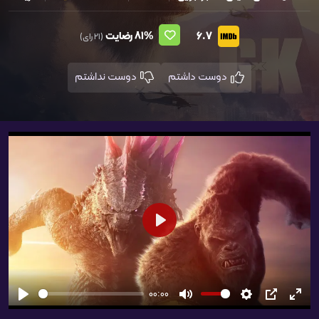
6.7
81%
رضایت
(21 رای)
دوست داشتم
دوست نداشتم
شروع
00:00
تمام
PIP
تنظیمات
بی‌صدا
شروع