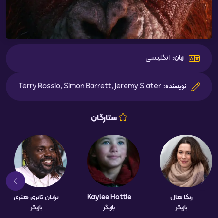
انگلیسی
زبان:
Terry Rossio, Simon Barrett, Jeremy Slater
نویسنده:
ستارگان
ربکا هال
Kaylee Hottle
برایان تایری هنری
بازیگر
بازیگر
بازیگر