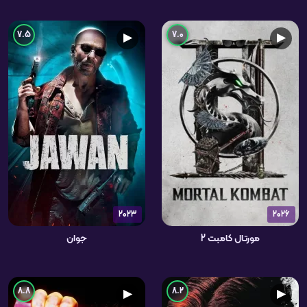
7.5
7.0
▶
▶
2023
2026
مورتال کامبت 2
جوان
8.8
8.2
▶
▶