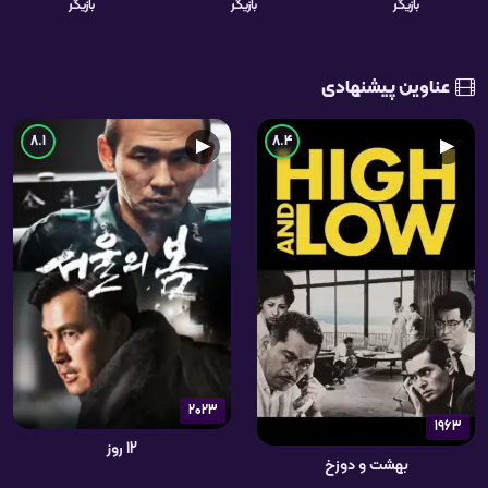
بازیگر
بازیگر
بازیگر
عناوین پیشنهادی
8.1
8.4
▶
▶
2023
1963
12 روز
بهشت و دوزخ