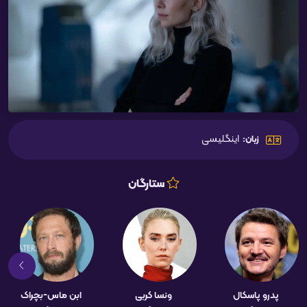
اینگلیسی
زبان:
ستارگان
پدرو پاسکال
ونسا کربی
ابن ماس-بچراک