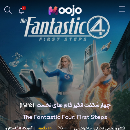
0
چهار شگفت انگیز گام های نخست
(2025)
The Fantastic Four: First Steps
اکشن
،
علمی تخیلی
،
ماجراجویی
PG-13
۱۱۴ دقیقه
آمریکا
،
انگلستان
،