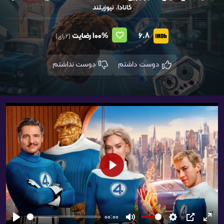
کانادا
،
نیوزیلند
6.8
100%
رضایت
(2 رای)
دوست داشتم
دوست نداشتم
شروع
00:00