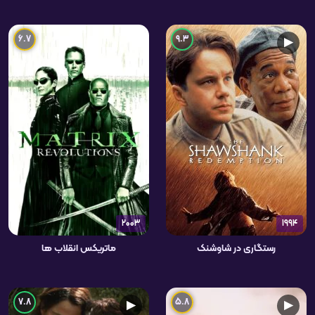
6.7
9.3
▶
2003
1994
رستگاری در شاوشنک
ماتریکس انقلاب ها
7.8
5.8
▶
▶