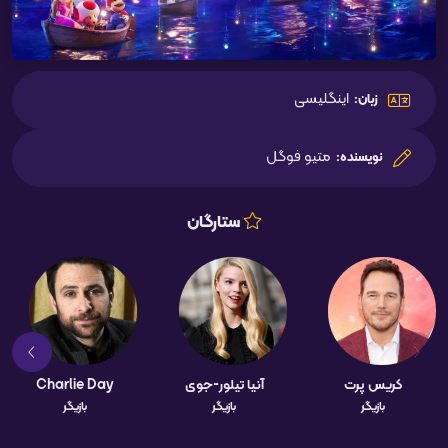
اینگلیسی
زبان:
متیو فوگل
نویسنده:
ستارگان
کریس پرت
آنیا تیلور-جوی
Charlie Day
بازیگر
بازیگر
بازیگر