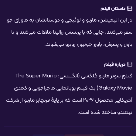
تمام
PIP
تنظیمات
بی‌صدا
شروع
فحه
داستان فیلم
در این انیمیشن، ماریو و لوئیجی و دوستانشان به ماورای جو
سفر می‌کنند، جایی که با پرنسس رزالینا ملاقات می‌کنند و با
باوزر و پسرش، باوزر جونیور، روبرو می‌شوند.
درباره فیلم
فیلمِ سوپر ماریو گلکسی (انگلیسی: The Super Mario
Galaxy Movie) یک فیلم پویانمایی ماجراجویی و کمدی
آمریکایی محصول ۲۰۲۶ است که بر پایهٔ فرنچایز ماریو از شرکت
نینتندو ساخته شده است.