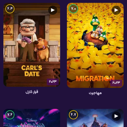
6.4
7.0
▶
▶
2023
2023
قرار کارل
مهاجرت
7.6
6.7
▶