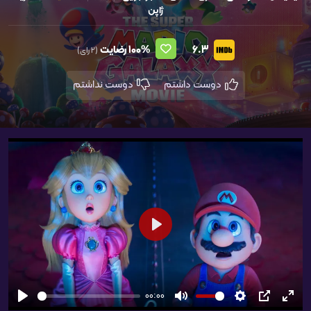
ژاپن
6.3
100%
رضایت
(2 رای)
دوست داشتم
دوست نداشتم
شروع
00:00