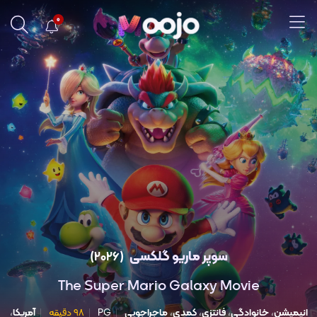
0
سوپر ماریو گلکسی
(2026)
The Super Mario Galaxy Movie
انیمیشن
،
خانوادگی
،
فانتزی
،
کمدی
،
ماجراجویی
PG
۹۸ دقیقه
آمریکا
،