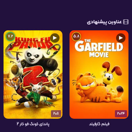
عناوین پیشنهادی
7.2
5.8
▶
▶
2011
2024
فیلم گارفیلد
پاندای کونگ فو کار 2