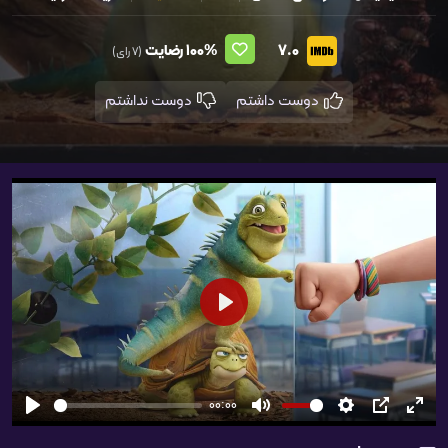
7.0
100%
رضایت
(7 رای)
دوست داشتم
دوست نداشتم
شروع
00:00
تمام
PIP
تنظیمات
بی‌صدا
شروع