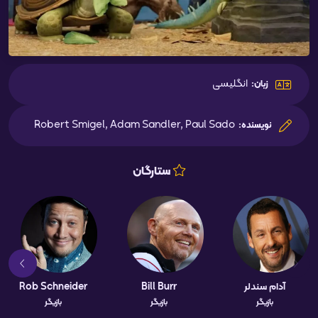
انگلیسی
زبان:
Robert Smigel, Adam Sandler, Paul Sado
نویسنده:
ستارگان
آدام سندلر
Bill Burr
Rob Schneider
بازیگر
بازیگر
بازیگر