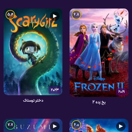
5.4
6.8
▶
2023
2019
دختر ترسناک
یخ زده 2
7.7
6.0
▶
▶