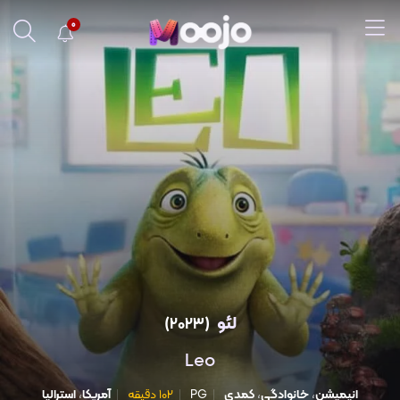
0
لئو
(2023)
Leo
انیمیشن
،
خانوادگی
،
کمدی
PG
102 دقیقه
آمریکا
،
استرالیا