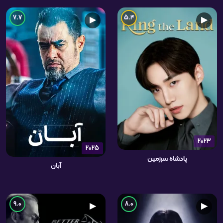
7.7
5.4
▶
▶
2023
2025
پادشاه سرزمین
آبان
9.0
8.0
▶
▶