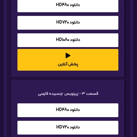
دانلود HD480
دانلود HD720
دانلود HD1080
پخش آنلاین
قسمت 3 - زیرنویس چسبیده فارسی
دانلود HD480
دانلود HD720