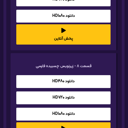
دانلود HD1080
پخش آنلاین
قسمت 8 - زیرنویس چسبیده فارسی
دانلود HD480
دانلود HD720
دانلود HD1080