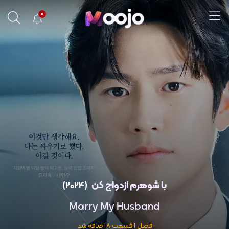
0
با شوهرم ازدواج کن
(2024)
Marry My Husband
فصل 1 قسمت 8 اضافه شد