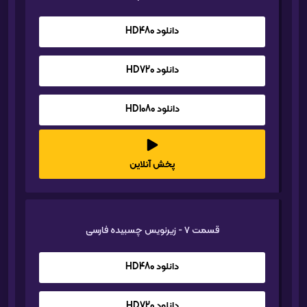
دانلود HD480
دانلود HD720
دانلود HD1080
پخش آنلاین
قسمت 7 - زیرنویس چسبیده فارسی
دانلود HD480
دانلود HD720