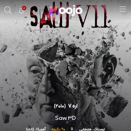
0
اره 7
(2010)
Saw 3D
ترسناک
،
معمایی
R
90 دقیقه
آمریکا
،
کانادا