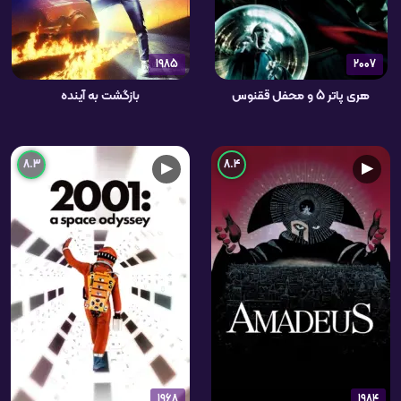
1985
2007
هری پاتر 5 و محفل ققنوس
بازگشت به آینده
8.3
8.4
▶
▶
1968
1984