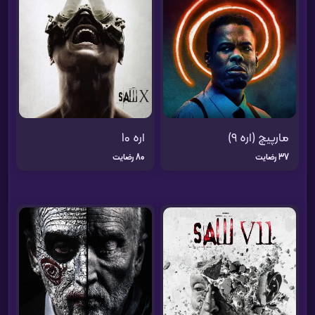
مارپیچ (اره 9)
اره 10
37 رضایت
80 رضایت