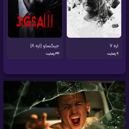
جیگساو (اره 8)
اره 7
32 رضایت
9 رضایت