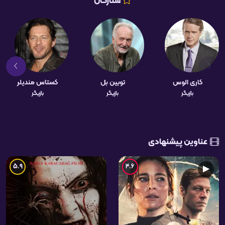
ستارگان
کاری الوس
توبین بل
کستاس مندیلر
بازیگر
بازیگر
بازیگر
عناوین پیشنهادی
5.9
4.6
▶