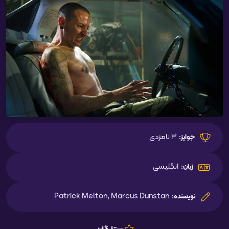
3 نامزدی
جوایز:
انگلیسی
زبان:
Patrick Melton, Marcus Dunstan
نویسنده: