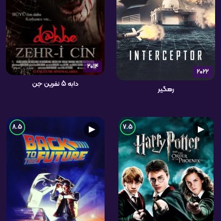
2014
2022
دابه 5 نفرین جن
رهگیر
8.5
7.5
▶
▶