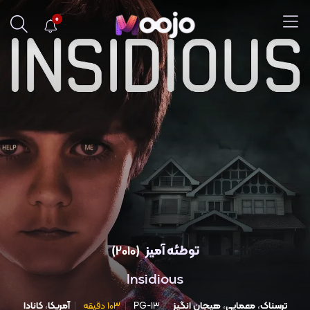
0
توطئه آمیز
(2010)
Insidious
ترسناک
،
معمایی
،
هیجان انگیز
PG-13
103 دقیقه
آمریکا
،
کانادا