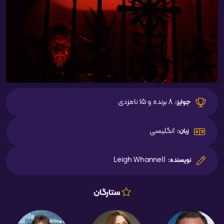
8 برنده و 15 نامزدی
جوایز:
انگلیسی
زبان:
Leigh Whannell
نویسنده:
ستارگان