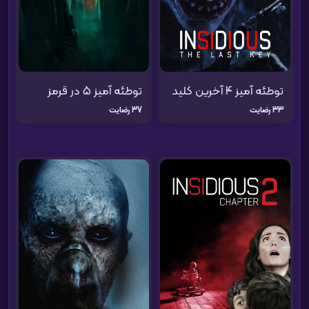
توطئه آمیز 4 آخرین کلید
توطئه آمیز 5 در قرمز
33 رضایت
37 رضایت