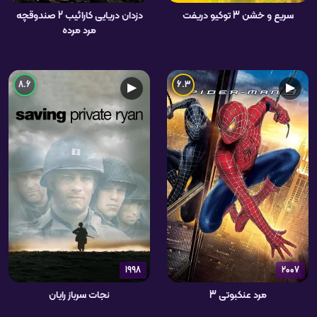
سریع و خشن 3 توکیو دریفت
دزدان دریایی کارائیب 2 صندوقچه
مرد مرده
8.6
6.3
▶
▶
1998
2007
مرد عنکبوتی 3
نجات سرباز رایان