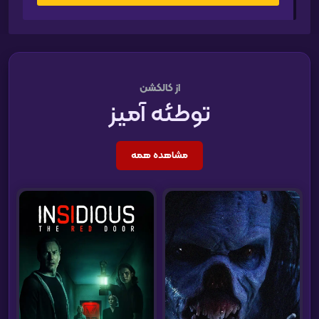
از کالکشن
توطئه آمیز
مشاهده همه