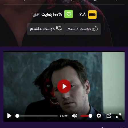
6.8
100%
رضایت
(3 رای)
دوست داشتم
دوست نداشتم
شروع
00:00
تمام
PIP
تنظیمات
بی‌صدا
شروع