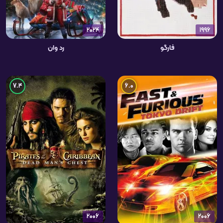
2024
1996
فارگو
رد وان
7.4
6.0
2006
2006