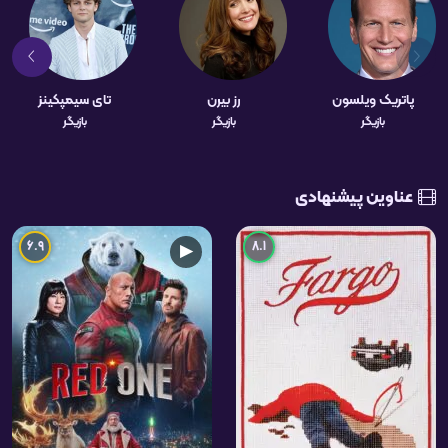
پاتریک ویلسون
رز بیرن
تای سیمپکینز
بازیگر
بازیگر
بازیگر
عناوین پیشنهادی
6.9
8.1
▶