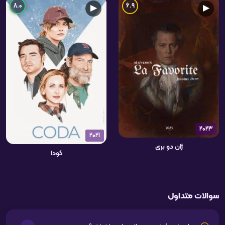
8.0
6.9
▶
▶
2023
2021
ژان دو بری
کودا
سوالات متداول