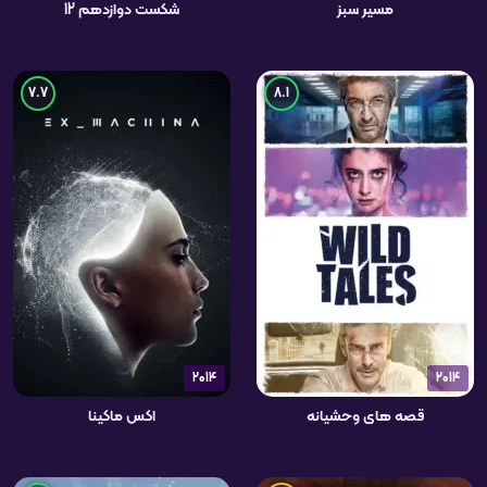
مسیر سبز
شکست دوازدهم 12
7.7
8.1
2014
2014
قصه های وحشیانه
اکس ماکینا