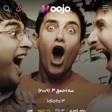
0
سه احمق 3
(2009)
3 Idiots
درام
،
کمدی
PG-13
170 دقیقه
هند