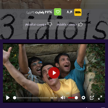
8.4
67%
رضایت
(3 رای)
دوست داشتم
دوست نداشتم
شروع
00:00
تمام
PIP
تنظیمات
بی‌صدا
شروع