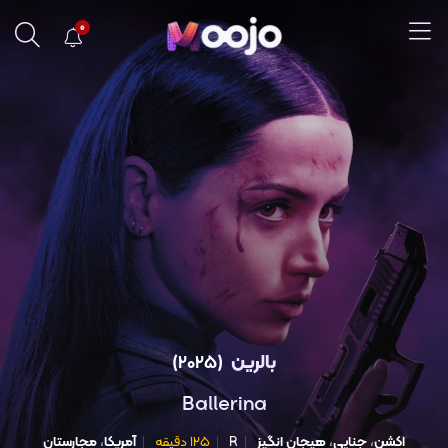
0
بالرین
(2025)
Ballerina
اکشن
،
جنایی
،
هیجان انگیز
R
۱۲۵ دقیقه
آمریکا
،
مجارستان