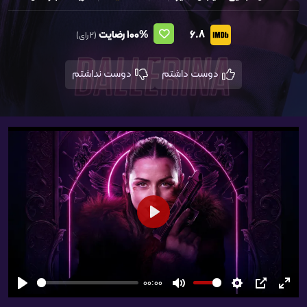
6.8
100%
رضایت
(2 رای)
دوست داشتم
دوست نداشتم
شروع
00:00
تمام
PIP
تنظیمات
بی‌صدا
شروع