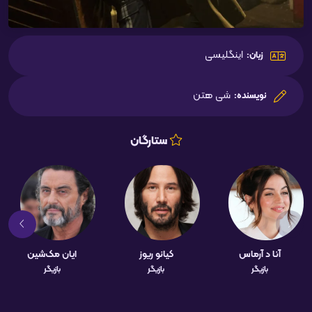
اینگلیسی
زبان:
شی هتن
نویسنده:
ستارگان
آنا د آرماس
کیانو ریوز
ایان مک‌شین
بازیگر
بازیگر
بازیگر