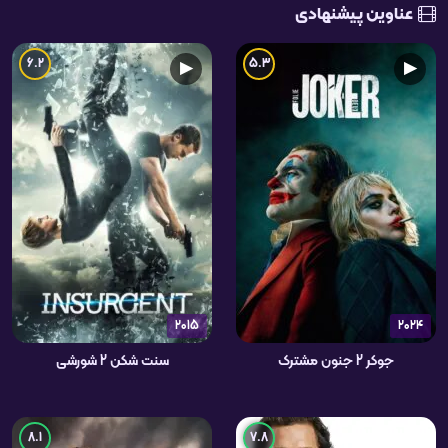
عناوین پیشنهادی
6.2
5.3
▶
▶
2015
2024
جوکر 2 جنون مشترک
سنت شکن 2 شورشی
8.1
7.8