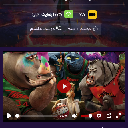
6.7
100%
رضایت
(4 رای)
دوست داشتم
دوست نداشتم
شروع
00:00
تمام
PIP
تنظیمات
بی‌صدا
شروع