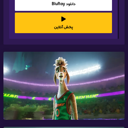
دانلود BluRay
پخش آنلاین