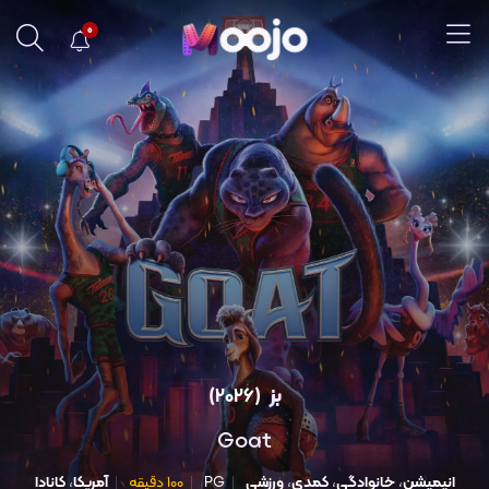
0
بز
(2026)
Goat
انیمیشن
،
خانوادگی
،
کمدی
،
ورزشی
PG
۱۰۰ دقیقه
آمریکا
،
کانادا