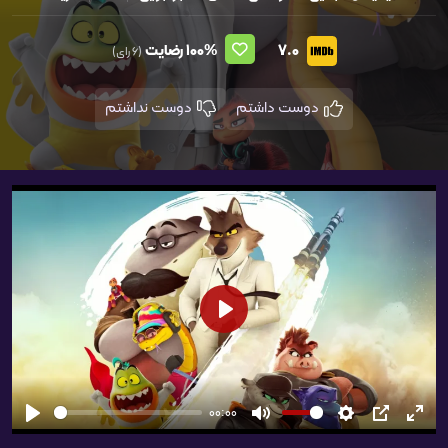
7.0
100%
رضایت
(6 رای)
دوست داشتم
دوست نداشتم
شروع
00:00
تمام
PIP
تنظیمات
بی‌صدا
شروع