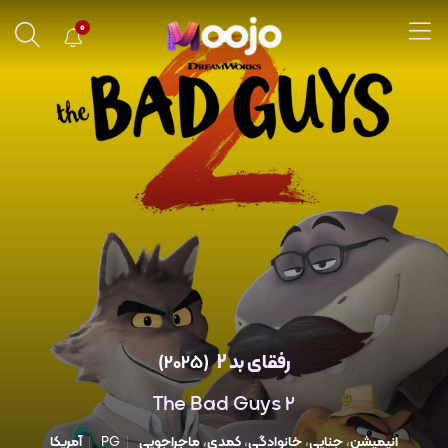
0
رفقای بد 2
(2025)
The Bad Guys 2
انیمیشن
،
جنایی
،
خانوادگی
،
کمدی
،
ماجراجویی
PG
آمریکا