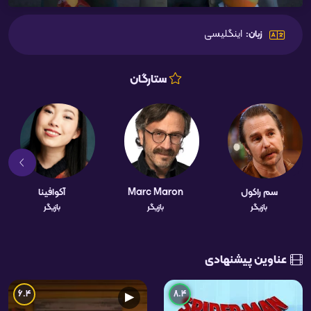
اینگلیسی
زبان:
ستارگان
سم راکول
Marc Maron
آکوافینا
بازیگر
بازیگر
بازیگر
عناوین پیشنهادی
6.4
8.4
▶