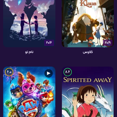
2016
2019
کلاوس
نام تو
6.0
8.6
▶